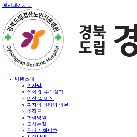
메인페이지로
병원소개
인사말
연혁 및 수상실적
미션 및 비전
환자의 권리와 의무
조직도
협력병원
오시는길
원내 전화번호
시설안내