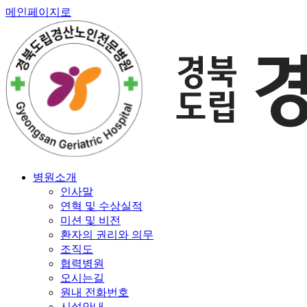
메인페이지로
병원소개
인사말
연혁 및 수상실적
미션 및 비전
환자의 권리와 의무
조직도
협력병원
오시는길
원내 전화번호
시설안내