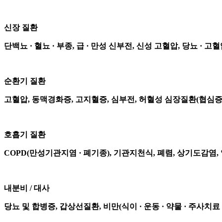
신장 질환
단백뇨 · 혈뇨 · 부종, 급 · 만성 신부전, 신성 고혈압, 당뇨 ·
순환기 질환
고혈압, 동맥경화증, 고지혈증, 심부전, 허혈성 심장질환(협심증 
호흡기 질환
COPD(만성기관지염 · 폐기종), 기관지천식, 폐렴, 상기도감염
내분비 / 대사
당뇨 및 합병증, 갑상선질환, 비만(식이 · 운동 · 약물 · 주사치료