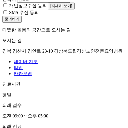
개인정보수집 동의
[자세히 보기]
SMS 수신 동의
문의하기
따뜻한 돌봄의 공간으로 오시는 길
오시는 길
경북 경산시 경안로 23-10 경상북도립경산노인전문요양병원
네이버 지도
티맵
카카오맵
진료시간
평일
외래 접수
오전
0
9:00 ~ 오후
0
5:00
외래 진료