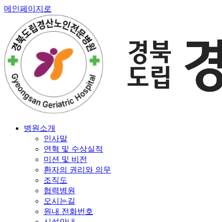
메인페이지로
병원소개
인사말
연혁 및 수상실적
미션 및 비전
환자의 권리와 의무
조직도
협력병원
오시는길
원내 전화번호
시설안내