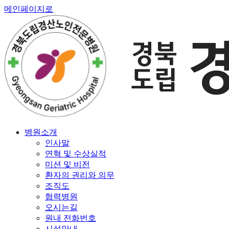
메인페이지로
병원소개
인사말
연혁 및 수상실적
미션 및 비전
환자의 권리와 의무
조직도
협력병원
오시는길
원내 전화번호
시설안내